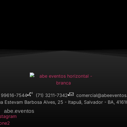
Totem Tablet Leitor + Impressora -MODELO A6 -XXV
Totem Tablet Leitor + Impressora -MODELO A6 - COSEMS2025
Totem Tablet Leitor + Impressora -MODELO A6 - COSEMS 2025
) 99616-7544
(71) 3211-7342
comercial@abeeventos
a Estevam Barbosa Alves, 25 - Itapuã, Salvador - BA, 416
abe.eventos